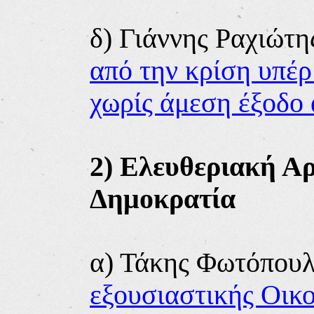
δ) Γιάννης Ραχιώτη
από την κρίση υπέ
χωρίς άμεση έξοδο
2) Ελευθεριακή Αρ
Δημοκρατία
α)
Τάκης Φωτόπου
εξουσιαστικής Οικ