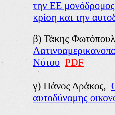
την ΕΕ μονόδρομος 
κρίση και την αυτο
β)
Τάκης Φωτόπουλ
Λατινοαμερικανοπο
Νότου
PDF
γ) Πάνος Δράκος,
αυτοδύναμης οικον