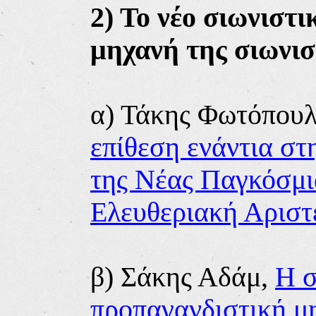
2
) Το νέο σιωνιστι
μηχανή της σιωνι
α) Τάκης Φωτόπουλ
επίθεση ενάντια στ
της Νέας Παγκόσμι
Ελευθεριακή Αριστ
β) Σάκης Αδάμ,
Η σ
προπαγανδιστική μ