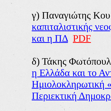
γ) Παναγιώτης Κου
καπιταλιστικής νε
και η ΠΔ
PDF
δ) Τ
άκης Φωτόπουλ
η Ελλάδα και το Αν
Ημιολοκληρωτική 
Περιεκτική Δημοκρ