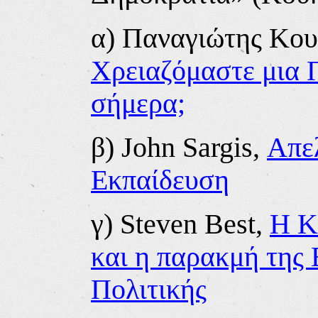
α) Παναγιώτης Κο
Χρειαζόμαστε μια 
σήμερα;
β) John Sargis,
Απε
Εκπαίδευση
γ) Steven Best,
Η Κ
και η παρακμή της
Πολιτικής