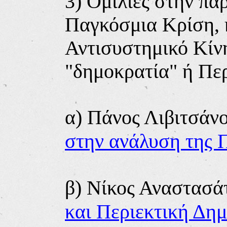
3) Ομιλίες στην πα
Παγκόσμια Κρίση, 
Αντισυστημικό Κίν
"δημοκρατία" ή Πε
α
) Πάνος Λιβιτσάν
στην ανάλυση της 
β) Νίκος Αναστασά
και Περιεκτική Δη