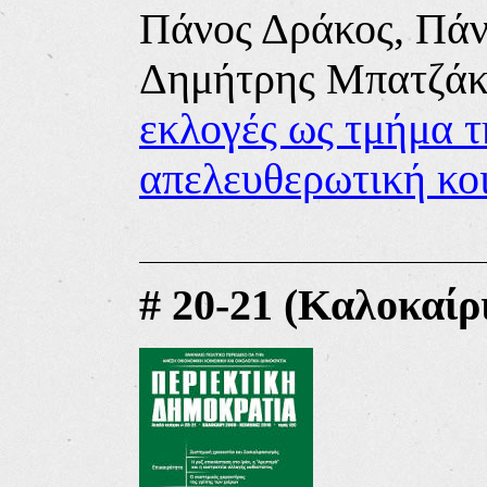
Πάνος Δράκος, Πάν
Δ
η
μ
ή
τ
ρ
η
ς
Μ
π
α
τ
ζ
ά
εκλογές ως τμήμα τ
απελευθερωτική κο
#
20-21 (Καλοκαίρι