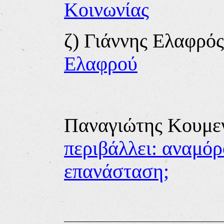
Κοινωνίας
ζ) Γιάννης Ελαφρό
Ελαφρού
Παναγιώτης Κουμε
περιβάλλει: αναμό
επανάσταση;