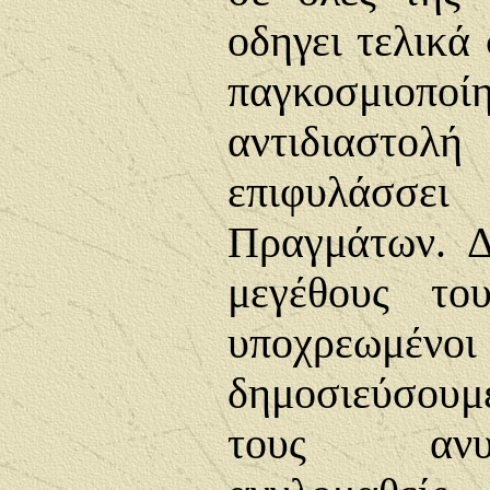
οδηγει
τελικά 
παγκοσμι
αντιδιαστολή
επιφυλάσσ
Πραγμάτων. 
μεγέθους το
υποχρεω
δημοσιεύσουμε
τους ανυ