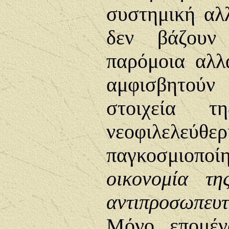
συστημική αλλ
δεν βάζουν
παρόμοια αλλ
αμφισβητούν
στοιχεία τη
νεοφιλελεύθερ
παγκοσμιοπο
οικονομία τη
αντιπροσωπευ
Μόνο, επομέν