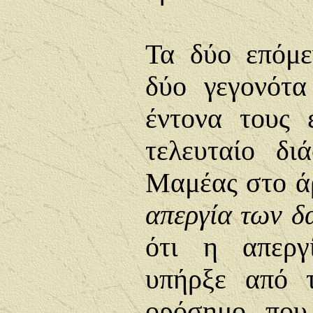
Τα δύο επόμ
δύο γεγονότ
έντονα τους 
τελευταίο δι
Μαμέας στο ά
απεργία των δ
ότι η απεργ
υπήρξε από 
ορόσημο που