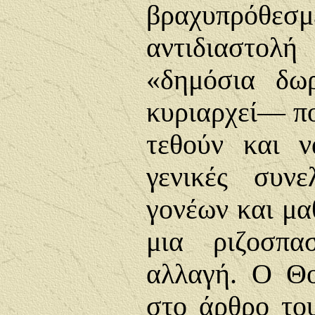
βραχυπρόθεσ
αντιδιαστολή
«δημόσια δω
κυριαρχεί— π
τεθούν και 
γενικές συνε
γονέων και μα
μια ριζοσπ
αλλαγή. Ο Θ
στο άρθρο τ