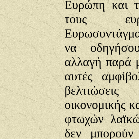
Ευρώπη και 
τους ευρ
Ευρωσυντάγμ
να οδηγήσο
αλλαγή παρά μ
αυτές αμφίβο
βελτιώσει
οικονομικής κ
φτωχών λαϊκ
δεν μπορούν