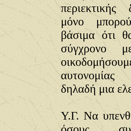
περιεκτικής
μόνο μπορού
βάσιμα ότι θ
σύγχρονο μ
οικοδομήσου
αυτονομίας 
δηλαδή μια ελ
Υ.Γ. Να υπενθ
όσους συ