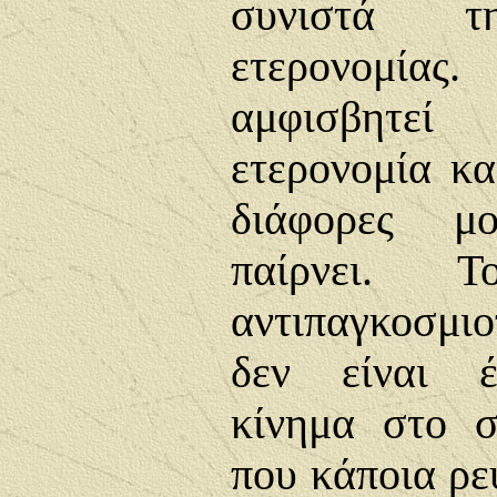
συνιστά 
ετερονομί
αμφισβητε
ετερονομία και
διάφορες μ
παίρνει. 
αντιπαγκοσμι
δεν είναι έ
κίνημα στο 
που κάποια ρε