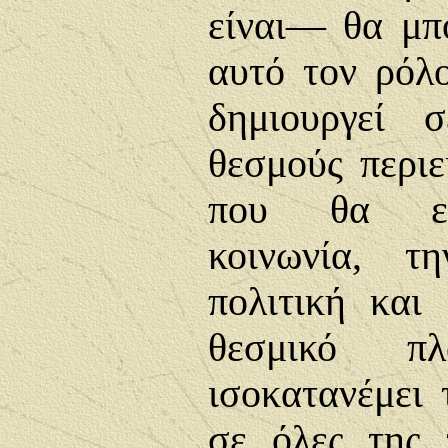
είναι— θα μπ
αυτό τον ρόλ
δημιουργεί 
θεσμούς περιε
που θα εν
κοινωνία, τ
πολιτική και
θεσμικό π
ισοκατανέμει 
σε όλες της 