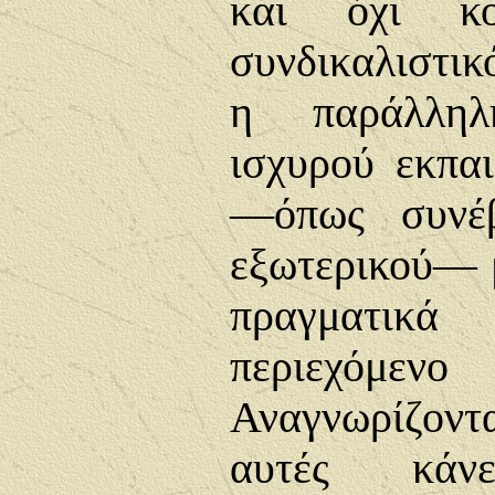
και όχι κομ
συνδικαλιστικ
η παράλληλ
ισχυρού εκπαι
—όπως συνέ
εξωτερικού— μ
πραγματικ
περιεχόμενο
Αναγνωρίζον
αυτές κάνε