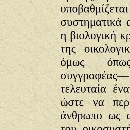
υποβαθμίζετα
συστηματικά
η βιολογική κ
της οικολογι
όμως —όπως
συγγραφέας
τελευταία έν
ώστε να περ
άνθρωπο ως 
του οικοσυστ