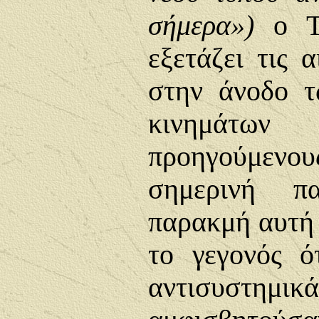
σήμερα»)
ο Τά
εξετάζει τις 
στην άνοδο τ
κινημάτ
προηγούμενο
σημερινή π
παρακμή αυτή 
το γεγονός ό
αντισυστη