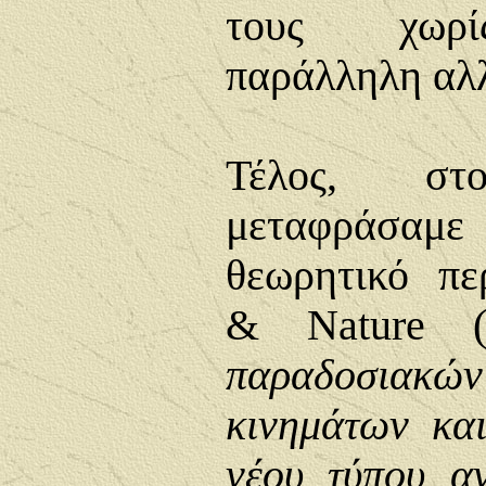
τους χωρίς
παράλληλη αλ
Τέλος, σ
μεταφράσαμε
θεωρητικό πε
&
Nature
παραδοσιακώ
κινημάτων κα
νέου τύπου αν