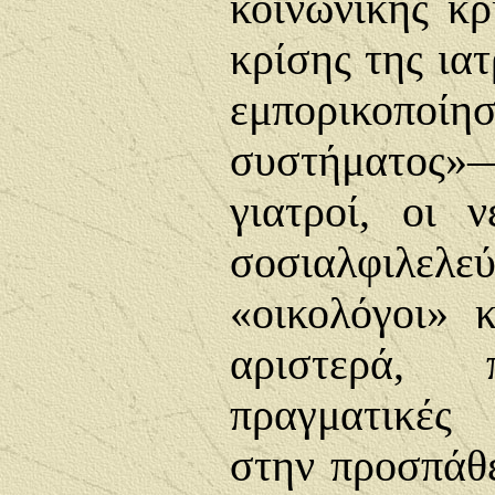
κοινωνικής κρ
κρίσης της ιατ
εμπορικοποίη
συστήματος»
γιατροί, οι ν
σοσιαλφιλελε
«οικολόγοι» 
αριστερά, 
πραγματικές 
στην προσπάθ