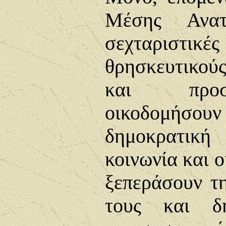
Μέσης Ανατ
σεχταριστι
θρησκευτικού
και προσ
οικοδομήσο
δημοκρατι
κοινωνία και ο
ξεπεράσουν τη
τους και δη