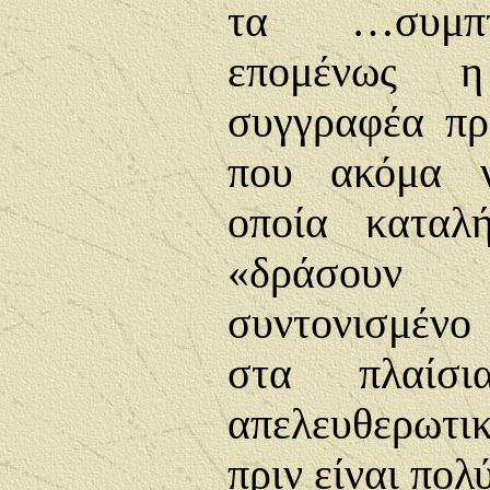
τα …συμπτ
επομένως 
συγγραφέα πρ
που ακόμα ν
οποία καταλ
«δράσουν 
συντονισμέν
στα πλαίσι
απελευθερωτ
πριν είναι πολ