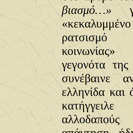
βιασμό…»
γρ
«κεκαλυμμένο
ρατσισμό 
κοινωνίας
γεγονότα της
συνέβαινε 
ελληνίδα
και ό
κατήγγει
αλλοδαπού