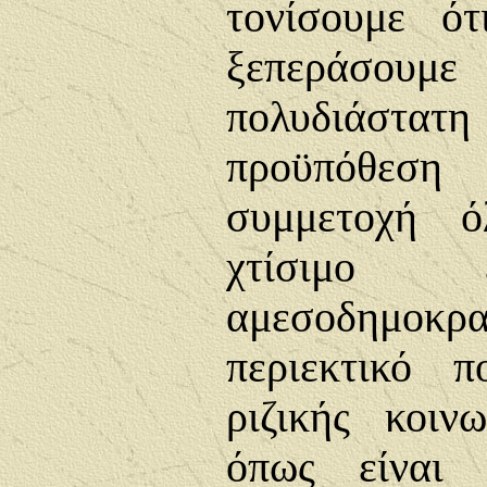
τονίσουμε ό
ξεπεράσουμ
πολυδιάστατη
προϋπόθεση
συμμετοχή 
χτίσιμο 
αμεσοδημοκρα
περιεκτικό π
ριζικής κοι
όπως είναι 