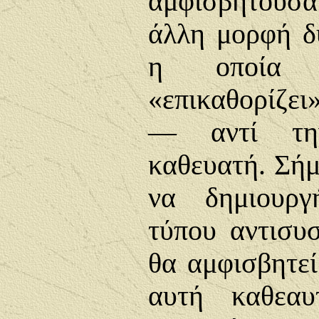
αμφισβητούσ
άλλη μορφή δ
η οποία 
«επικαθορίζει»
— αντί την
καθευατή. Σήμ
να δημιουργ
τύπου αντισυ
θα αμφισβητεί
αυτή καθεαυ