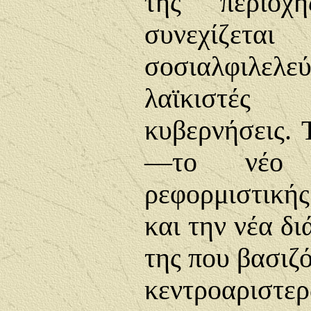
της περιοχ
συνεχ
σοσιαλφιλ
λαϊκιστέ
κυβερνήσεις. 
—το νέο 
ρεφορμιστικ
και την νέα δ
της που βασιζ
κεντροαριστε