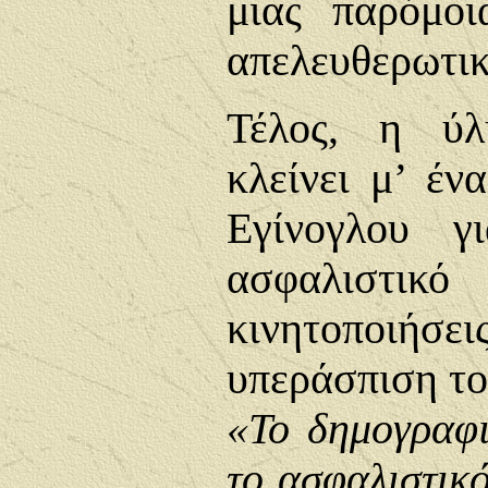
μιας παρόμο
απελευθερωτικ
Τέλος, η ύλ
κλείνει μ’ έν
Εγίνογλου για
ασφαλιστικό
κινητοποι
υπεράσπιση το
«Το δημογραφ
το ασφαλιστικ