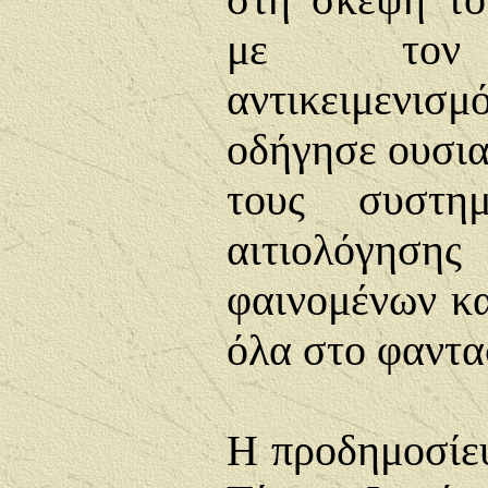
στη σκέψη το
με τον ψ
αντικειμενισ
οδήγησε ουσια
τους συστημ
αιτιολόγηση
φαινομένων κα
όλα στο φαντα
Η προδημοσίε