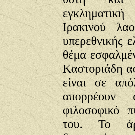
εγκληματική
Ιρακινού λα
υπερεθνικής ελ
θέμα εσφαλμέ
Καστοριάδη αφ
είναι σε από
απορρέουν
φιλοσοφικό 
του. Το ά