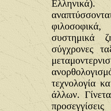
Ελληνικά). 
αναπτύσσοντ
φιλοσοφικά
συστημικά ζ
σύγχρονες ταξ
μεταμοντερνι
ανορθολογισ
τεχνολογία κα
άλλων. Γίνετα
προσεγγί