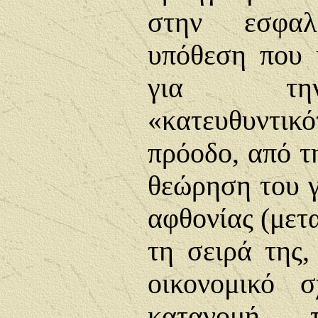
στην εσφαλ
υπόθεση που 
για την
«κατευθυντι
πρόοδο, από τ
θεώρηση του γ
αφθονίας (μετα
τη σειρά της,
οικονομικό 
κατανομή τ