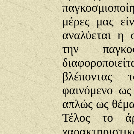
παγκοσμιοποίη
μέρες μας εί
αναλύεται η 
την παγκο
διαφοροποιε
βλέποντας 
φαινόμενο ως
απλώς ως θέμα
Τέλος το άρ
χαρακτηριστικ