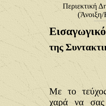
Περιεκτική Δη
(Άνοιξη/
Εισαγωγικ
της Συντακτ
Με το τεύχο
χαρά να σας