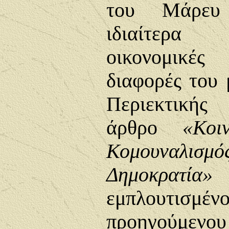
του Μάρευ
ιδιαίτερα
οικονομικές
διαφορές του 
Περιεκτικής
άρθρο
«
Κοι
Κομουναλισμ
Δημοκρατία»
α
εμπλουτισμέ
προηγούμενου 