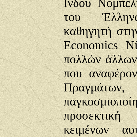
Ινδού Νομπελ
του Έλληνα
καθηγητή στ
Economics
Νί
πολλών άλλων
που αναφέρο
Πραγμά
παγκοσμιοπ
προσεκτικ
κειμένων αυ