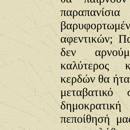
παραπανίσια
βαρυφορτωμ
αφεντικών; Π
δεν αρνού
καλύτερος κ
κερδών θα ήτα
μεταβατικό 
δημοκρατι
πεποίθησή μα