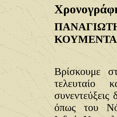
Χ
ρονογράφ
ΠΑΝΑΓΙΩΤ
ΚΟΥΜΕΝΤ
Βρίσκουμε στ
τελευταίο 
συνεντεύξεις
όπως του Νό