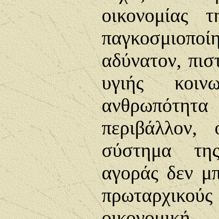
οικονομίας 
παγκοσμιο
αδύνατον, πισ
υγιής κοινω
ανθρωπότη
περιβάλλον,
σύστημα της
αγοράς δεν μπ
πρωταρχικο
οικονομική