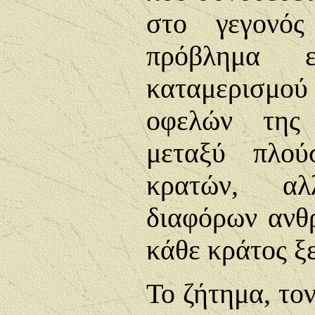
στο γεγονός
πρόβλημα 
καταμερισμο
οφελών της 
μεταξύ πλού
κρατών, α
διαφόρων ανθ
κάθε κράτος ξ
Το ζήτημα, τον