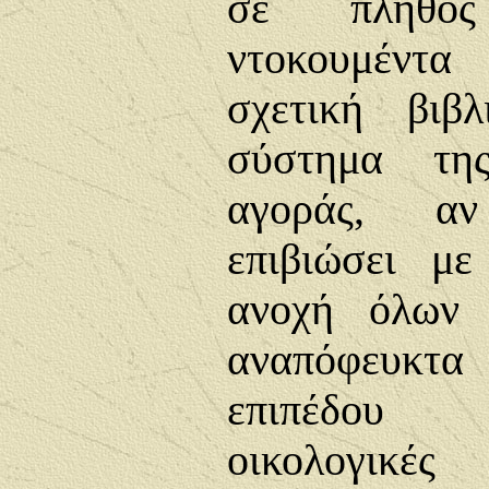
σε πλήθος
ντοκουμέντα
σχετική βιβ
σύστημα της
αγοράς, α
επιβιώσει μ
ανοχή όλων 
αναπόφευκτ
επιπέδου 
οικολογικέ