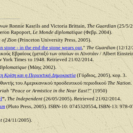
ων Ronnie Kasrils and Victoria Brittain,
The Guardian
(25/5/2
eron Rapoport,
Le Monde diplomatique
(Φεβρ. 2004).
 of Zion
(Princeton University Press, 2005).
on stone - in the end the stone wears out
,"
The Guardian
(12/12/
κούς Εβραίους (μεταξύ των οποίων οι Αϊνστάιν / Albert Einste
 York Times
το 1948.
Retrieved 21/02/2014.
diplomatique
(Μάης 2002).
η Κρίση και η Περιεκτική Δημοκρατία
(Γόρδιος, 2005), κεφ. 3.
υθυντής του Αμερικανικού προοδευτικού περιοδικού
The
Nation.
riah
"Peace or Armistice in the Near East?
" (1950)
l
”
,
The Independent
(26/05/2005). Retrieved 21/02/2014.
ism
(Pluto Press, 2005).
ISBN-10: 0745320554
,
ISBN-13: 978-0
t
(24/11/2005).