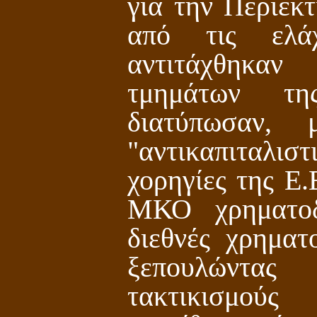
για την Περιεκ
από τις ελά
αντιτάχθηκα
τμημάτων τη
διατύπωσαν, 
"αντικαπιταλιστ
χορηγίες της Ε.
ΜΚΟ χρηματοδ
διεθνές χρηματ
ξεπουλώντα
τακτικισμού