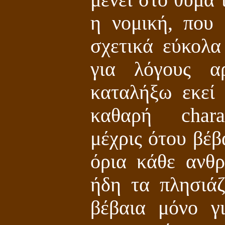
μένει στο θύμα 
η νομική, που
σχετικά εύκολα
για λόγους α
καταλήξω εκεί
καθαρή charac
μέχρις ότου βέβ
όρια κάθε ανθρ
ήδη τα πλησιάζ
βέβαια μόνο γ