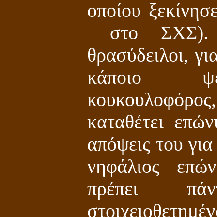
οποίου ξεκίνησ
στο ΣΧΣ). 
θρασύδειλοι, γι
κάποιο ψε
κουκουλοφόρ
καταθέτει επών
απόψεις του για
νηφάλιος επώ
πρέπει πά
στοιχειοθετημέ