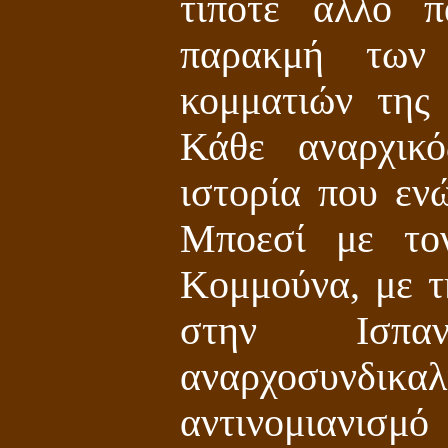
τίποτε άλλο 
παρακμή των 
κομματιών της 
Κάθε αναρχικ
ιστορία που ενώ
Μποεσί με το
Κομμούνα, με τ
στην Ισπα
αναρχοσυνδι
αντινομιανισμ