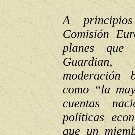
A principio
Comisión Eur
planes que 
Guardian,
moderación br
como “la mayo
cuentas nac
políticas eco
que un miem