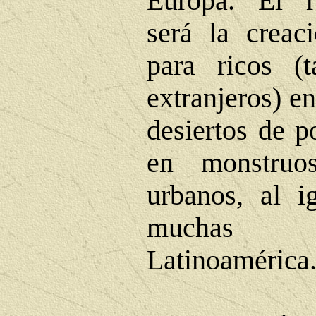
Europa. El re
será la creac
para ricos (
extranjeros) e
desiertos de p
en monstruo
urbanos, al i
muchas 
Latinoamérica