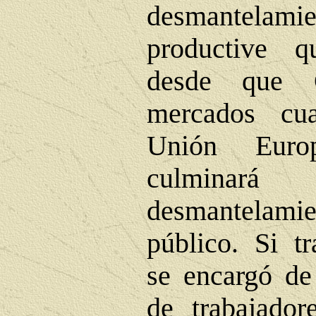
desmantelamien
productive 
desde que G
mercados cu
Unión Euro
culmin
desmantelam
público. Si tr
se encargó de
de trabajador