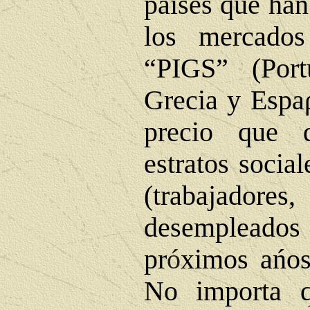
países que han
los mercados
“PIGS” (Portug
Grecia y Espa
precio que 
estratos socia
(trabajador
desempleados 
pr
ó
ximos ańos
No importa 