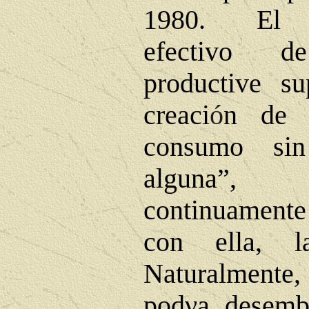
1980. El d
efectivo d
productive s
creaci
ó
n de 
consumo sin
alguna”, 
continuamente 
con ella, l
Naturalmente
pod
ν
a desemb