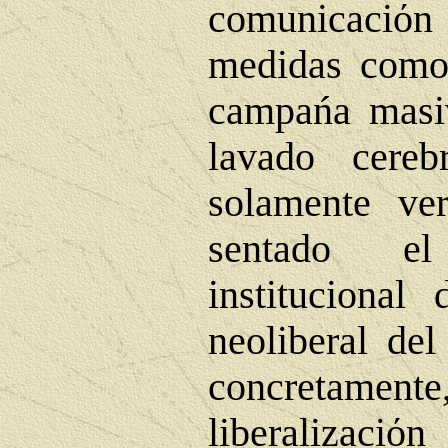
comunicaci
ό
n
medidas como 
campańa masiv
lavado cere
solamente ve
sentado e
institucional 
neoliberal del
concretamen
liberalizaci
ό
n 