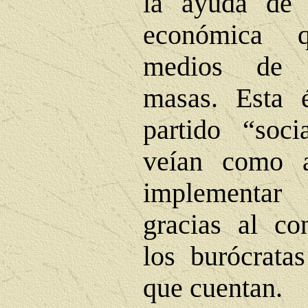
la ayuda de l
económica q
medios de 
masas. Esta é
partido “soci
veían como 
implementar
gracias al co
los burócratas
que cuentan.