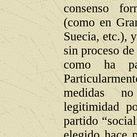
consenso fo
(como en Gran
Suecia, etc.),
sin proceso de
como ha pa
Particularme
medidas no
legitimidad p
partido “socia
elegido hace 