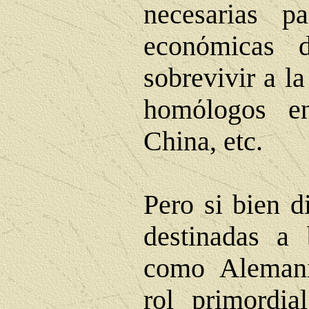
necesarias p
econ
ό
micas 
sobrevivir a l
hom
ό
logos e
China, etc.
Pero si bien d
destinadas a 
como Alemani
rol primordia