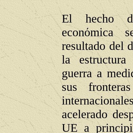
El hecho d
econ
ό
mica s
resultado del 
la estructura
guerra a medi
sus fronter
internacional
acelerado desp
UE a princip