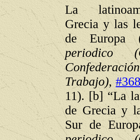
La latinoam
Grecia y las l
de Europa 
periodico
(
Confederaci
Trabajo)
,
#36
11). [b] “La l
de Grecia y la
Sur de Europ
periodico
(