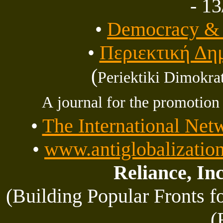
- 1
•
Democracy & 
•
Περιεκτική Δη
(
Periektiki Dimokrat
A journal for the promotion
•
The International Net
•
www.antiglobalization
Reliance, In
(Building Popular Fronts f
(