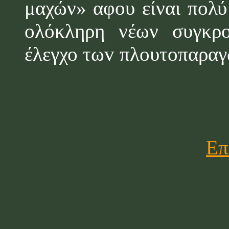
μαχών» αφ
o
υ είναι πολ
ολόκληρη νέων συγκρ
έλεγχο τω
v
πλουτοπαραγ
Επ