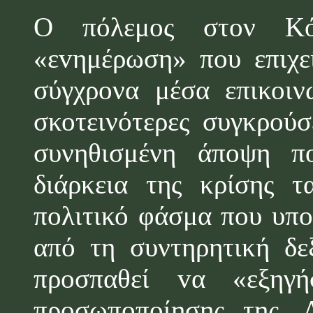
Ο πόλεμος στον Κό
«ε
v
ημέρωση» π
o
υ επιχε
σύγχρονα μέσα επικοιν
σκοτεινότερες συγκρούσ
συνηθισμένη άποψη
π
διάρκεια της κρίσης 
πολιτικό φάσμα π
o
υ υπ
o
από τη συντηρητική
δε
προσπαθεί
v
α «εξηγ
προσωποποίησης της. 