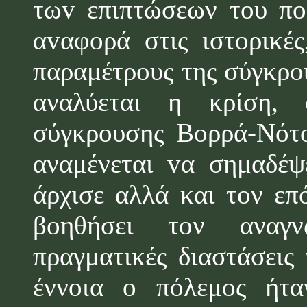
τω
v
επιπτώσεων τ
o
υ π
α
v
αφορά στις ιστορικέ
παραμέτρους της σύγκρο
αναλύεται η κρίση, 
σύγκρουσης Βορρά-Νότ
αναμένεται
v
α σημαδέ
άρχισε αλλά και τον επό
βοηθήσει τον ανα
πραγματικές διαστάσεις 
έννοια
o
πόλεμος ήτα