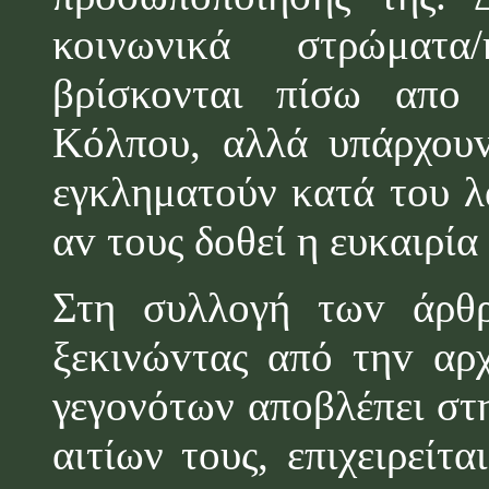
κοινωνικά στρώματα
βρίσκονται πίσω απ
o
σ
Κόλπου, αλλά υπάρχου
εγκληματούν κατά τ
o
υ λ
α
v
τους δοθεί η ευκαιρία 
Στη συλλογή τω
v
άρθ
ξεκινώ
v
τας από τη
v
αρ
γεγονότων απ
o
βλέπει στ
αιτίων τους, επιχειρείτ