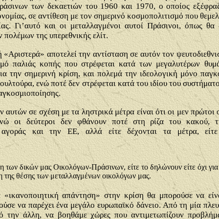
ράσινων των δεκαετιών του 1960 και 1970, ο οποίος εξέφραζ
ονομίας, σε αντίθεση με τον σημερινό κοσμοπολιτισμό που θεμ
ας. Γι’αυτό και οι μεταλλαγμένοι αυτοί Πράσινοι, όπως θα 
 πολέμων της υπερεθνικής ελίτ.
ή «Αριστερά» αποτελεί την αντίσταση σε αυτόν τον ψευτοδιεθνι
ισμό παλιάς κοπής που στρέφεται κατά των μεγαλυτέρων θυμ
ια την σημερινή κρίση, και πολεμά την ιδεολογική μόνο παγκ
κουλτούρα, ενώ ποτέ δεν στρέφεται κατά του ιδίου του συστήματ
παγκοσμιοποίησης.
ν αυτών σε σχέση με τα ληστρικά μέτρα είναι ότι οι μεν πρώτοι 
, ενώ οι δεύτεροι δεν φθάνουν ποτέ στη ρίζα του κακού,
 αγοράς και την ΕΕ, αλλά είτε δέχονται τα μέτρα, είτ
έση των δικών μας Οικολόγων-Πράσινων, είτε το δηλώνουν είτε όχι γ
 της θέσης των μεταλλαγμένων οικολόγων μας.
α «ικανοποιητική απάντηση» στην κρίση θα μπορούσε να είν
ούσε να παρέχει ένα μεγάλο ευρωπαϊκό δάνειο. Από τη μία πλε
πό την άλλη, να βοηθάμε χώρες που αντιμετωπίζουν προβλή