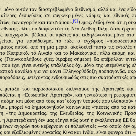
μόνο αυτόν τον διαστρεβλωμένο διεθνισμό, αλλά και ένα είδ
ιαίτερες δεσμεύσεις σε συγκεκριμένες νόρμες και εθνικές 
[9]
άτων, των αγορών και του Νόμου».
Όμως, δεδομένου ότι η οικ
ρεθνικής ελίτ που διαφεντεύει τη Νέα Διεθνή Τάξη, όταν έρχον
ης υποχωρούν, βέβαια, οι πρώτες και εκδηλώνονται μόνο στο
γείται, για παράδειγμα, το πώς ο εγχώριος «προοδευτικ
ατος αυτού, από τη μια μεριά, ακολουθεί πιστά τις εντολές τ
 το Κυπριακό, το Αιγαίο και το Μακεδονικό, αλλά ακόμη και
ύς (Γιουγκοσλάβους χθες, Άραβες σήμερα) θα επέβαλλαν εντ
ου έχει γίνει ευτελής υπάλληλος όχι μόνο της υπερεθνικής ελ
κρατικά κανάλια για να κάνει Ελληνορθόδοξη προπαγάνδα, ακ
παραδόσεις, μετέχοντας ενθουσιωδώς στις πιο σκοταδιστικές από
ύ, μεταξύ του παραδοσιακού διεθνισμού της Αριστεράς κα
σπάζεται η «Ευρωπαϊκή Αριστερά», και γενικότερα η ρεφορμισ
τι ακόμη και μέσα από τους κατ’ εξοχήν θεσμούς που υλοποιούν
π., μπορεί να δημιουργηθούν κοινωνικές «πιέσεις από τα κά
 «της Δημοκρατίας, της Ελευθερίας, της Κοινωνικής Προσ
 η Αριστερά αυτή δεν μας εξηγεί πώς αυτή η εναλλακτική ΕΕ θα
ωμένων αγορών που κυβερνούν οι πολυεθνικές —το οποίο δεν α
ς και εξαθλιωμένης εργασίας Κίνα και Ινδία, είναι φανερό ότι 