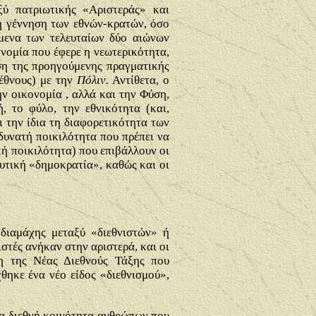
ξύ πατριωτικής «Αριστεράς» και
 η γέννηση των εθνών-κρατών, όσο
όμενα των τελευταίων δύο αιώνων
ονομία που έφερε η νεωτερικότητα,
έση της προηγούμενης πραγματικής
 έθνους) με την
Πόλιν.
Αντίθετα, ο
ην οικονομία , αλλά και την Φύση,
 το φύλο, την εθνικότητα (και,
ι την ίδια τη διαφορετικότητα των
δυνατή ποικιλότητα που πρέπει να
κή ποικιλότητα) που επιβάλλουν οι
ευτική «δημοκρατία», καθώς και οι
διαμάχης μεταξύ «διεθνιστών» ή
στές ανήκαν στην αριστερά, και οι
ση της Νέας Διεθνούς Τάξης που
ηκε ένα νέο είδος «διεθνισμού»,
ια διεθνή κοινότητα ανθρώπων που