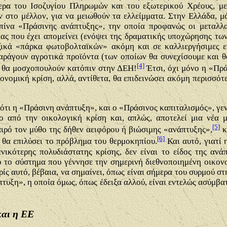
τερα του Ισοζυγίου Πληρωμών και του εξωτερικού Χρέους, με
 στο μέλλον, για να μειωθούν τα ελλείμματα. Στην Ελλάδα, 
ίνα «Πράσινης ανάπτυξης», την οποία προφανώς οι μεταλλαγ
ας που έχει απομείνει (ενόψει της δραματικής υποχώρησης τω
ζικά «πάρκα φωτοβολταϊκών» ακόμη και σε καλλιεργήσιμες εκ
παράγουν αγροτικά προϊόντα (των οποίων θα συνεχίσουμε και θα
[4]
υ θα μοσχοπουλούν κατόπιν στην ΔΕΗ!
Έτσι, όχι μόνο η «Πρά
ονομική κρίση, αλλά, αντίθετα, θα επιδεινώσει ακόμη περισσό
 ότι η «Πράσινη ανάπτυξη», και ο «Πράσινος καπιταλισμός», γενι
ο από την οικολογική κρίση και, απλώς, αποτελεί μια νέα μ
[5]
αιρό τον μύθο της δήθεν αειφόρου ή βιώσιμης «ανάπτυξης»,
κ
[6]
 θα επιλύσει το πρόβλημα του θερμοκηπίου.
Και αυτό, γιατί 
νικότερης πολυδιάστατης κρίσης, δεν είναι το είδος της ανά
ο το σύστημα που γέννησε την σημερινή διεθνοποιημένη οικον
ρίς αυτό, βέβαια, να σημαίνει, όπως είναι σήμερα του συρμού στ
πτυξη», η οποία όμως, όπως έδειξα αλλού, είναι εντελώς ασύμβα
αι η ΕΕ