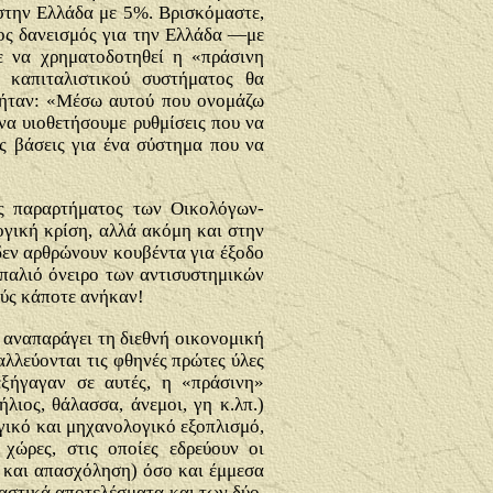
 στην Ελλάδα με 5%. Βρισκόμαστε,
ρος δανεισμός για την Ελλάδα —με
τε να χρηματοδοτηθεί η «πράσινη
 καπιταλιστικού συστήματος θα
ήταν: «
Μέσω αυτού που ονομάζω
 να υιοθετήσουμε ρυθμίσεις που να
ς βάσεις για ένα σύστημα που να
ς παραρτήματος των Οικολόγων-
ογική κρίση, αλλά ακόμη και στην
 δεν αρθρώνουν κουβέντα για έξοδο
παλιό όνειρο των αντισυστημικών
ύς κάποτε ανήκαν!
 αναπαράγει τη διεθνή οικονομική
αλλεύονται τις φθηνές πρώτες ύλες
εξήγαγαν σε αυτές, η «πράσινη»
λιος, θάλασσα, άνεμοι, γη κ.λπ.)
ογικό και μηχανολογικό εξοπλισμό,
χώρες, στις οποίες εδρεύουν οι
ή και απασχόληση) όσο και έμμεσα
αστικά αποτελέσματα και των δύο,