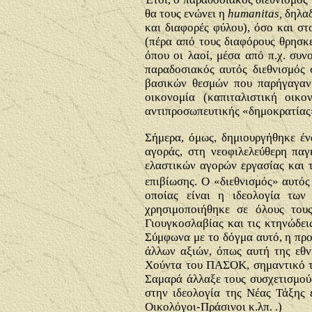
θα τους ενώνει η
humanitas,
δηλα
και διαφορές φύλου), όσο και σ
(πέρα από τους διαφόρους θρησκ
όπου οι λαοί, μέσα από π.χ. συν
παραδοσιακός αυτός διεθνισμός 
βασικών θεσμών που παρήγαγαν 
οικονομία (καπιταλιστική οικ
αντιπροσωπευτικής «δημοκρατίας
Σήμερα, όμως,
δημιουργήθηκε ένα
αγοράς, στη νεοφιλελεύθερη πα
ελαστικών αγορών εργασίας και 
επιβίωσης. Ο «διεθνισμός» αυτός
οποίας είναι η ιδεολογία των
χρησιμοποιήθηκε σε όλους του
Γιουγκοσλαβίας και τις κτηνώδει
Σύμφωνα με το δόγμα αυτό, η προ
άλλων αξιών, όπως αυτή της εθν
Χούντα του ΠΑΣΟΚ, σημαντικό τμ
Σαμαρά άλλαξε τους συσχετισμούς
στην ιδεολογία της Νέας Τάξης 
Οικολόγοι-Πράσινοι κ.λπ. .)