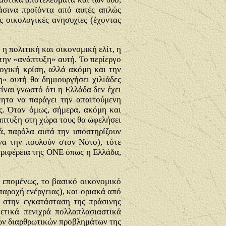
άσινα προϊόντα από αυτές απλώς
 οικολογικές ανησυχίες (έχοντας
 η πολιτική και οικονομική ελίτ, η
 την «ανάπτυξη» αυτή. Το περίεργο
ογική κρίση, αλλά ακόμη και την
η» αυτή θα δημιουργήσει χιλιάδες
ίναι γνωστό ότι η Ελλάδα δεν έχει
τητα να παράγει την απαιτούμενη
ς. Όταν όμως, σήμερα, ακόμη και
νάπτυξη στη χώρα τους θα ωφελήσει
λά, παρόλα αυτά την υποστηρίζουν
 να την πουλούν στον Νότο), τότε
περιφέρεια της ΟΝΕ όπως η Ελλάδα,
, επομένως, το βασικό οικονομικό
παροχή ενέργειας), και οριακά από
 στην εγκατάσταση της πράσινης
ετικά πενιχρά πολλαπλασιαστικά
των διαρθρωτικών προβλημάτων της