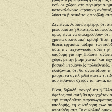
ενώ οι χώρες στη περιφέρεια-ημ
καταναλώνουν «πράσινη ανάπτυξη
λύσει τα βιοτικά τους προβλήματα
Δεν είναι, λοιπόν, περίεργο ότι σ
ρεφορμιστική Αριστερά, και φυσικ
όμως είναι να διακηρύσσουν ότι
χρόνια οικονομική κρίση! Έτσι, 
θέσεις εργασίας, αύξηση των εισο
ούτε την τεχνογνωσία, ούτε την
υποδομή για την Πράσινη ανάπτυ
χώρες με την βιομηχανική και τεχ
βασικά Γερμανικές πολυεθνικές,
ελπίζοντας ότι θα αναπτύξουν τη
μπορεί να αντιληφθεί κανείς τι ε
που εισάγουν σχεδόν τα πάντα, ό
Είναι, δηλαδή, φανερό ότι η Ελλ
όφελος από αυτή θα προερχόταν απ
την επιπρόσθετη παραγωγή/απασ
υποδομής, τη συντήρηση των συ
αποτελέσματα. Το συνολικό οικον