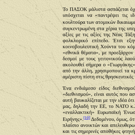
Το ΠΑΣΟΚ μάλιστα ασπάζεται όχι 
υπόσχεται να «παντρέψει τις ιδ
κουλτούρα των ατομικών δικαιωμ
συγκεντρωμένη στα χέρια της υπε
αξίες με τις αξίες της Νέας Τάξ
φολκλορικό επίπεδο. Έτσι εξη
κοινοβουλευτική Χούντα του κόμμ
«εθνικά θέματα», με προεξάρχον
δεσμοί με τους γειτονικούς λαο
ακολουθεί σήμερα ο «Γιωργάκης» π
από την άλλη, χρησιμοποιεί τα 
αμέριστη πίστη στις θρησκευτικές 
Ένα ενδιάμεσο είδος διεθνισμο
«διεθνισμού», είναι αυτός που α
αυτή βαυκαλίζεται με την ιδέα ό
μας, δηλαδή την ΕΕ, το ΝΑΤΟ κ.λ
«εναλλακτική» Ευρωπαϊκή Ένωση
[10]
Ειρήνης».
Δεδομένου, όμως, ότι
πλαίσιο ανοικτών και απελευθερ
και τις σημερινές αποθήκες φτηνή