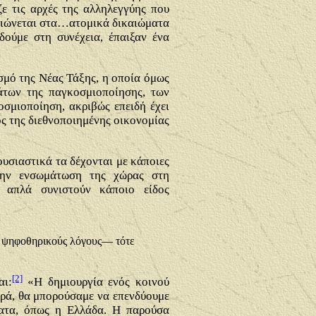
ε τις αρχές της αλληλεγγύης που
ελιώνεται στα…ατομικά δικαιώματα
δούμε στη συνέχεια, έπαιξαν ένα
σμό της Νέας Τάξης, η οποία όμως
άτων της παγκοσμιοποίησης, των
οσμιοποίηση, ακριβώς επειδή έχει
ος της διεθνοποιημένης οικονομίας
ουσιαστικά τα δέχονται με κάποιες
 την ενσωμάτωση της χώρας στη
ε απλά συνιστούν κάποιο είδος
ια ψηφοθηρικούς λόγους— τότε
[2]
αι:
«Η δημιουργία ενός κοινού
υρά, θα μπορούσαμε να επενδύουμε
ματα, όπως η Ελλάδα. Η παρούσα