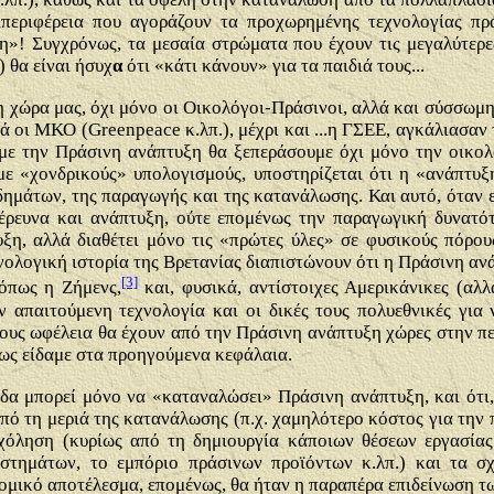
ιπεριφέρεια που αγοράζουν τα προχωρημένης τεχνολογίας πρ
»! Συγχρόνως, τα μεσαία στρώματα που έχουν τις μεγαλύτερες
) θα είναι ήσυχ
α
ότι «κάτι κάνουν» για τα παιδιά τους...
τη χώρα μας, όχι μόνο οι Οικολόγοι-Πράσινοι, αλλά και σύσσωμη
ά οι ΜΚΟ (Greenpeace κ.λπ.), μέχρι και ...η ΓΣΕΕ, αγκάλιασαν
 με την Πράσινη ανάπτυξη θα ξεπεράσουμε όχι μόνο την οικολ
με «χονδρικούς» υπολογισμούς, υποστηρίζεται ότι η «ανάπτυξ
δημάτων, της παραγωγής και της κατανάλωσης. Και αυτό, όταν ε
 έρευνα και ανάπτυξη, ούτε επομένως την παραγωγική δυνατό
ξη, αλλά διαθέτει μόνο τις «πρώτες ύλες» σε φυσικούς πόρου
νολογική ιστορία της Βρετανίας διαπιστώνουν ότι η Πράσινη α
[3]
 όπως η Ζήμενς,
και, φυσικά, αντίστοιχες Αμερικάνικες (αλ
ν απαιτούμενη τεχνολογία και οι δικές τους πολυεθνικές για
ίδους ωφέλεια θα έχουν από την Πράσινη ανάπτυξη χώρες στην 
πως είδαμε στα προηγούμενα κεφάλαια.
άδα μπορεί μόνο να «καταναλώσει» Πράσινη ανάπτυξη, και ότι
ό τη μεριά της κατανάλωσης (π.χ. χαμηλότερο κόστος για την 
χόληση (κυρίως από τη δημιουργία κάποιων θέσεων εργασίας
στημάτων, το εμπόριο πράσινων προϊόντων κ.λπ.) και τα σχ
ομικό αποτέλεσμα, επομένως, θα ήταν η παραπέρα επιδείνωση 