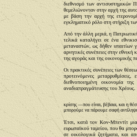
διεθνισμό των αντισυστημικών Π
θεμελιώνονταν στην αρχή της αυτ
με βάση την αρχή της ετερονομί
εγκληματικό ρόλο στη στήριξη των
Από την άλλη μεριά, η Πατριωτικ
τελικά καταλήγει σε ένα εθνικ
μεταναστών, ως δήθεν υπαιτίων γ
αρνητικές συνέπειες στην εθνική 
της αγοράς και της οικονομικής 
Οι πρακτικές συνέπειες των θέσεω
προτεινόμενες μεταρρυθμίσεις
διεθνοποιημένη οικονομία της
αναδιαπραγμάτευσης του Χρέους.
κρίσης —που είναι, βέβαια, και η θ
μπορούμε να πάρουμε σαφή αντίληψη
Έτσι, κατά τον Κον-Μπεντίτ μι
ευρωπαϊκού ταμείου, που θα μπορ
σε οικολογικά ζητήματα, και α