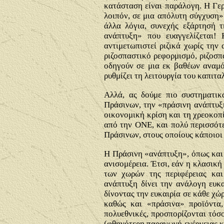
κατάσταση είναι παράλογη. Η Γερ
λοιπόν, σε μια απόλυτη σύγχυση»
άλλα λόγια, συνεχής εξάρτησή τ
ανάπτυξη» που ευαγγελίζεται!
αντιμετωπιστεί ριζικά χωρίς τη
ριζοσπαστικό ρεφορμισμό, ριζοσπα
οδηγούν σε μια εκ βαθέων αναμό
ρυθμίζει τη λειτουργία του καπιτα
Αλλά, ας δούμε πιο συστηματι
Πράσινων, την «πράσινη ανάπτυξη
οικονομική κρίση και τη χρεοκοπί
από την ΟΝΕ, και πολύ περισσότ
Πράσινων, στους οποίους κάποιοι
Η Πράσινη «ανάπτυξη», όπως και 
ανισομέρεια. Έτσι, εάν η κλασική
των χωρών της περιφέρειας και
ανάπτυξη δίνει την ανάλογη ευκα
δίνοντας την ευκαιρία σε κάθε χώ
καθώς και «πράσινα» προϊόντα,
πολυεθνικές, προσπορίζονται τόσ
(φθηνότερη παραγωγή ενέργειας κ