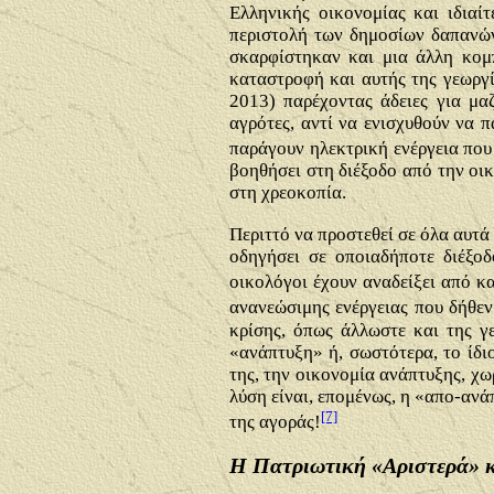
Ελληνικής οικονομίας και ιδιαί
περιστολή των δημοσίων δαπανών
σκαρφίστηκαν και μια άλλη κομπ
καταστροφή και αυτής της γεωργί
2013) παρέχοντας άδειες για μα
αγρότες, αντί να ενισχυθούν να 
παράγουν ηλεκτρική ενέργεια πο
βοηθήσει στη διέξοδο από την οικ
στη χρεοκοπία.
Περιττό να προστεθεί σε όλα αυτά
οδηγήσει σε οποιαδήποτε διέξοδ
οικολόγοι έχουν αναδείξει από κ
ανανεώσιμης ενέργειας που δήθεν
κρίσης, όπως άλλωστε και της γε
«ανάπτυξη» ή, σωστότερα, το ίδι
της, την οικονομία ανάπτυξης, χω
λύση είναι, επομένως, η «απο-ανά
[7]
της αγοράς!
Η Πατριωτική «Αριστερά» κ