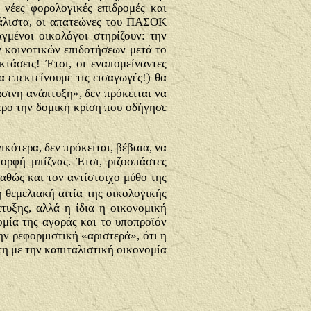
 νέες φορολογικές επιδρομές και
μάλιστα, οι απατεώνες του ΠΑΣΟΚ
μένοι οικολόγοι στηρίζουν: την
ν κοινοτικών επιδοτήσεων μετά το
τάσεις! Έτσι, οι εναπομείναντες
 επεκτείνουμε τις εισαγωγές!) θα
σινη ανάπτυξη», δεν πρόκειται να
τερο την δομική κρίση που οδήγησε
κότερα, δεν πρόκειται, βέβαια, να
ορφή μπίζνας. Έτσι, ριζοσπάστες
αθώς και τον αντίστοιχο μύθο της
η θεμελιακή αιτία της οικολογικής
πτυξης, αλλά η ίδια η οικονομική
ομία της αγοράς και το υποπροϊόν
ην ρεφορμιστική «αριστερά», ότι η
τη με την καπιταλιστική οικονομία