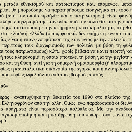
μεταξύ εθνικισμού και πατριωτισμού και, επομένως, μετα
άκριτα, θα μπορούσαμε να παρατηρήσουμε εισαγωγικά ότι τόσο
μού (από την οποία προήλθε και ο πατριωτισμός) είναι φαιν
 πλήρη διαχωρισμό της κοινωνίας από την πολιτεία και την οικ
τισης» του ατόμου με την αφηρημένη κρατική ολότητα, στη θ
ή στη κλασική Ελλάδα (όπου, φυσικά, δεν υπήρχε η έννοια του
ας είναι η επαν-ενσωμάτωση της κοινωνίας με την πολιτεία, τ
περιττούς τους διαχωρισμούς των πολιτών με βάση τη φυλή,
αι τους πατριωτισμούς) κ.λπ., χωρίς βέβαια να κάνει περιττή κα
ή τους κληρονομιά, η οποία αποτελεί τη βάση για την μεγίστη 
σο και τη Φύση, αντί για τη σημερινή ομοιομορφία (ή πλασματι
υρίως η καπιταλιστική οικονομία της αγοράς και η αντιπροσωπ
α που κυρίως ωφελούνται από τους θεσμούς αυτούς.
μού»
εράς» αναπτύχθηκε την δεκαετία του 1990 στο πλαίσιο της 
 Ελληνοφρόνων από την άλλη. Όμως, ενώ παραδοσιακά οι διεθνι
 τα πράγματα είναι περισσότερο πολύπλοκα. Με την ανάδυ
παγκοσμιοποίηση και η κατάρρευση του «υπαρκτού» , αναπτύχθ
σμό.
 πήγαζε
από την παράδοση της αυτονομίας και προσέβλεπε σε μ