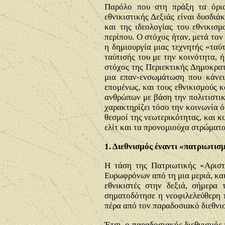
Παρόλο που στη πράξη τα όρια 
εθνικιστικής Δεξιάς είναι δυσδι
και της ιδεολογίας του εθνικισ
περίπου. Ο στόχος ήταν, μετά τον
η δημιουργία μιας τεχνητής «ταύ
ταύτισής του με την κοινότητα, 
στόχος της Περιεκτικής Δημοκρατί
μια επαν-ενσωμάτωση που κάνει 
επομένως, και τους εθνικισμούς κ
ανθρώπων με βάση την πολιτιστικ
χαρακτηρίζει τόσο την κοινωνία ό
θεσμοί της νεωτερικότητας, και κ
ελίτ και τα προνομιούχα στρώματ
1. Διεθνισμός έναντι «πατριωτισ
Η τάση της Πατριωτικής «Αριστ
Ευρωφρόνων από τη μια μεριά, και
εθνικιστές στην δεξιά, σήμερα
σηματοδότησε η νεοφιλελεύθερη 
πέρα από τον παραδοσιακό διεθνι
Έτσι, ο παραδοσιακός διεθνισμός