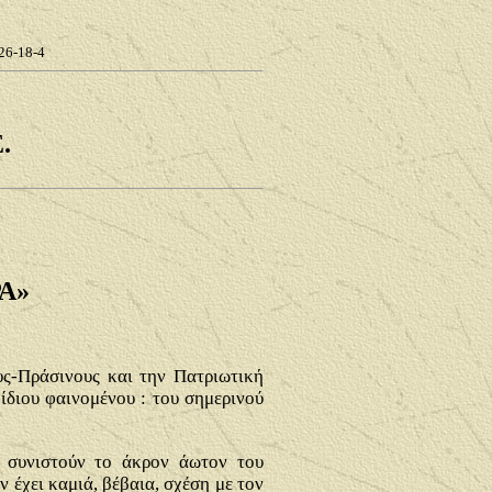
26-18-4
.
Α»
υς-Πράσινους και την Πατριωτική
ίδιου φαινομένου : του σημερινού
, συνιστούν το άκρον άωτον του
 έχει καμιά, βέβαια, σχέση με τον