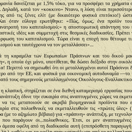
μανία δανείζεται με 1,5% τόκο, για να προσφέρει τα χρήματα
. Δηλαδή, κατά τον «κοκκινο» Ντανυ, η λύση είναι περισσότε
ης από τις ξένες ελίτ (με δικαιότερο φυσικά επιτόκιο!) ώσ
 Και όταν εύλογα ερωτήθηκε: «
Πώς, όμως, ένα προϊόν του
ν ανατροπή του καπιταλισμού;» η αποστομωτική απάντηση του 
στικές ιδέες και συμμετοχή στις θεσμικές διαδικασίες. Πρέπει
ρφωση του καπιταλισμού. Τώρα είναι η εποχή που θέτουμε τι
λισμού και ταυτόχρονα να τον μεταλλάσσει»...
κά τη καραμέλα των Ευρωπαίων Πράσινων και του δικού μα
», η οποία όχι μόνο, υποτίθεται, θα δώσει διέξοδο στην οικολ
α! Περιττό να σημειωθεί ότι οι μεταλλαγμένοι αυτοί Πράσινοι
ερο από την ΕΕ, και φυσικά για οικονομική αυτοδυναμία —το 
 από τους σημερινούς μεταλλαγμένους Οικολόγους-Εναλλακτικο
η κλασική, στηρίζεται σε ένα διεθνή καταμερισμό εργασίας που
 ανάπτυξη έδινε την ευκαιρία στις αναπτυγμένες χώρες να εκμετ
 να τις μεταποιούν σε ακριβά βιομηχανικά προϊόντα που 
ιρία στις πολυεθνικές να εκμεταλλευθούν τις «πρώτες ύλες» (ή
ρα (με το αζημίωτο βέβαια) για «πράσινη» ανάπτυξη, με τεχνολ
 που παράγουν οι...πολυεθνικες. Έτσι, οι
μεν
αναπτυγμένες 
ο άμεσα οφέλη από τη διαδικασία αυτή (επιπρόσθετη παραγωγ
.λπ.), καθώς και τα οφέλη στην κατανάλωση από τα πολλαπλασι