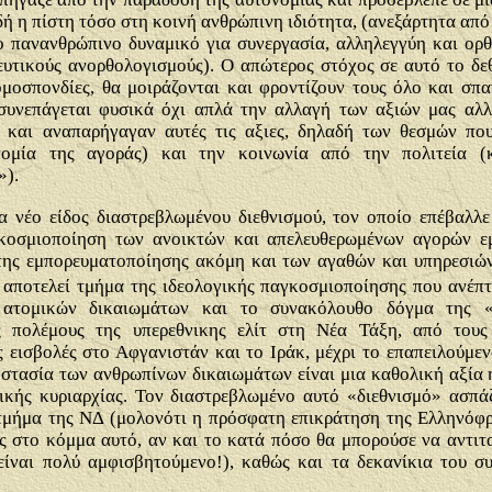
δή
η πίστη τόσο στη κοινή ανθρώπινη ιδιότητα, (ανεξάρτητα από 
το πανανθρώπινο δυναμικό για συνεργασία, αλληλεγγύη και ορ
ευτικούς ανορθολογισμούς
). Ο απώτερος στόχος σε αυτό το δε
ομοσπονδίες, θα μοιράζονται και φροντίζουν τους όλο και σπ
συνεπάγεται φυσικά όχι απλά την αλλαγή των αξιών μας αλλ
και αναπαρήγαγαν αυτές τις αξιες, δηλαδή των θεσμών πο
ονομία της αγοράς) και την κοινωνία από την πολιτεία (
»).
 νέο είδος διαστρεβλωμένου διεθνισμού, τον οποίο επέβαλλε
γκοσμιοποίηση των ανοικτών και απελευθερωμένων αγορών ε
της εμπορευματοποίησης ακόμη και των αγαθών και υπηρεσιώ
 αποτελεί τμήμα της ιδεολογικής παγκοσμιοποίησης που ανέπτ
 ατομικών δικαιωμάτων και το συνακόλουθο δόγμα της «π
ς πολέμους της υπερεθνικης ελίτ στη Νέα Τάξη, από του
ς εισβολές στο Αφγανιστάν και το Ιράκ, μέχρι το επαπειλούμε
στασία των ανθρωπίνων δικαιωμάτων είναι μια καθολική αξία η
ικής κυριαρχίας. Τον διαστρεβλωμένο αυτό «διεθνισμό» ασπά
ήμα της ΝΔ (μολονότι η πρόσφατη επικράτηση της Ελληνόφρο
 στο κόμμα αυτό, αν και το κατά πόσο θα μπορούσε να αντιτα
είναι πολύ αμφισβητούμενο
!), καθώς και τα δεκανίκια του σ