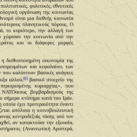
πολιτιστικές, φυλετικές, εθνοτικές
θολογική οργάνωση της κοινωνίας
θνισμό είναι
μια διεθνής κοινωνία
ανιότερους πλανητικούς πόρους. Ο
ά, το κυριότερο, την αλλαγή των
υ χώρισαν την κοινωνία από την
κράτος και οι διάφορες μορφές
 η διεθνοποιημένη οικονομία της
μπορευμάτων και κεφαλαίου, των
ν που καλύπτουν βασικές ανάγκες
[8]
υξα αλλού,
βασικό στοιχείο της
εριορισμένης κυριαρχίας», που
ς ΝΑΤΟικους βομβαρδισμούς της
νο σήμερα κτύπημα κατά του Ιράν.
 οποία έχει προτεραιότητα έναντι
ζεται απόλυτα η κοινοβουλευτική
νας κεντροδεξιάς τάσης υπό τον
χθεί, αν κατακτούσε την εξουσία,
υστήματος (Ανανεωτική Αριστερά,