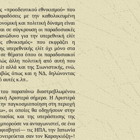
ος «προοδευτικού εθνικισμού» που
παραδόσεις με την καθολικευμένη
ονομική και πολιτική δύναμη είναι
ται σε σύγκρουση οι παραδοσιακές
 ανώδυνο για την υπερεθνική ελίτ
ός εθνικισμός» που εκφράζει η
ης υπερεθνικής ελίτ όχι μόνο στα
 σε θέματα όπου οι παραδοσιακοί
ελώς άλλη πολιτική από αυτή που
ίτ αλλά και της Σιωνιστικής, ενώ,
ριβώς όπως και η ΝΔ, δηλώνοντας
 αυτές κ.λπ..
ι του παραπάνω διαστρεβλωμένου
τική Αριστερά σήμερα. Η Αριστερά
 την παγκοσμιοποίηση στη περιοχή
τω», οι οποίες θα οδηγήσουν στην
τασίας και της υπεράσπισης της
 μπορούσε να ανταγωνιστεί, σε ένα
μφισβητεί— τις ΗΠΑ, την Ιαπωνία
«ονειρεύεται σαν τον Καραγκιόζη»!