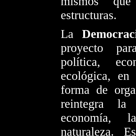
mismos que 
estructuras.
La
Democraci
proyecto pa
política, ec
ecológica, en 
forma de orga
reintegra l
economía, l
naturaleza. E